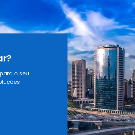
ar?
 para o seu
oluções