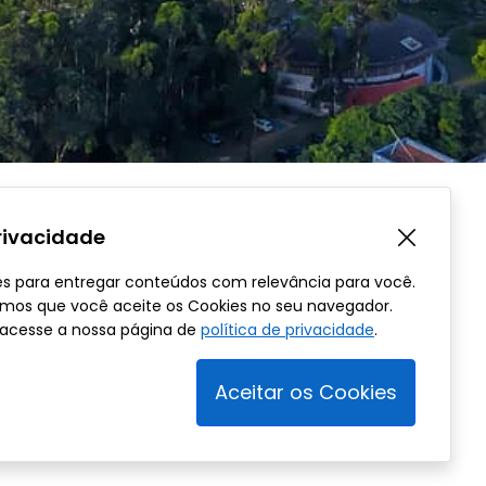
privacidade
es para entregar conteúdos com relevância para você.
samos que você aceite os Cookies no seu navegador.
 acesse a nossa página de
política de privacidade
.
Aceitar os Cookies
© 2023 GovSystem