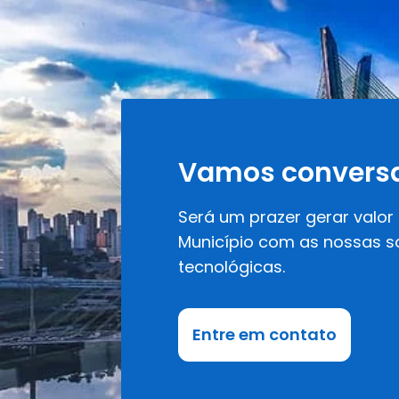
Vamos convers
Será um prazer gerar valor
Município com as nossas s
tecnológicas.
Entre em contato